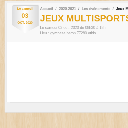
Accueil
2020-2021
Les évènements
Jeux M
Le
samedi
03
JEUX MULTISPORT
OCT.
2020
Le
samedi
03
oct.
2020
de 08h30 à 18h
Lieu :
gymnase baron
77280
othis