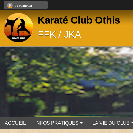
Panneau de gestion des cookies
Se connecter
Karaté Club Othis
FFK / JKA
ACCUEIL
INFOS PRATIQUES
LA VIE DU CLUB